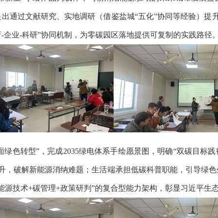
提出通过文献研究、实地调研（借鉴盐城
“
五化
”
协同等经验）提
府
-
企业
-
科研
”
协同机制，为零碳园区落地提供可复制的实践路径
面绿色转型
”
，完成
2035
绿电体系手绘愿景图，明确
“
双碳目标践
升，破解新能源消纳难题；生活端承担低碳科普职能，引导绿色
能源技术
+
碳管理
+
政策研判
”
的复合型能力架构，彰显习近平生