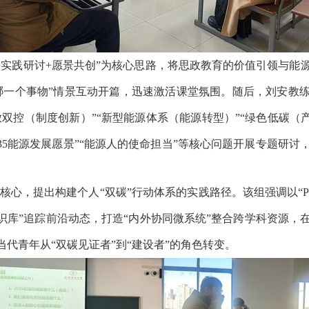
+
实践研讨
+
愿景共创
”
为核心思路，将思政教育的价值引领与能
哪一个事物
”
情景互动开篇，迅速激活课堂氛围。随后，刘安教
放双控（制度创新）
”“
新型能源体系（能源转型）
”“
绿色低碳（
35
能源发展愿景
”“
能源人的使命担当
”
等核心问题开展专题研讨
核心，提出构建个人
“
双碳
”
行动体系的实践路径。该组强调以
“
识库
”
追踪前沿动态，打造
“
内外协同微系统
”
整合跨学科资源，
当代青年从
“
双碳见证者
”
到
“
建设者
”
的角色转变。