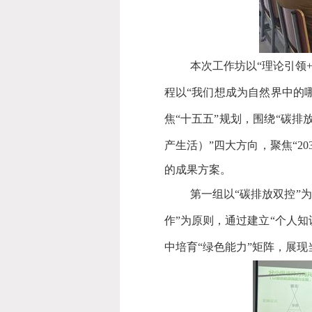
本次工作坊以
“
理论引领
程以
“
我们想成为自然界中的
焦“十五五”规划，围绕
“
碳排
产生活）
”
四大方向，聚焦
“20
的成果方案。
第一组以
“
碳排放双控
”
为
作
”
为原则，通过建立
“
个人知
中培育
“
绿色能力
”
矩阵，展现