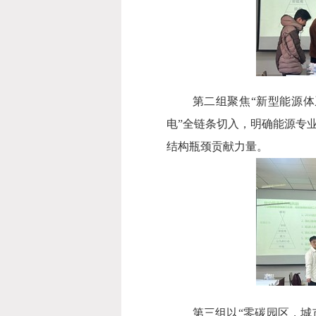
第二组聚焦
“
新型能源体
电
”
全链条切入，明确能源专
结构瓶颈贡献力量。
第三组以
“
零碳园区，城