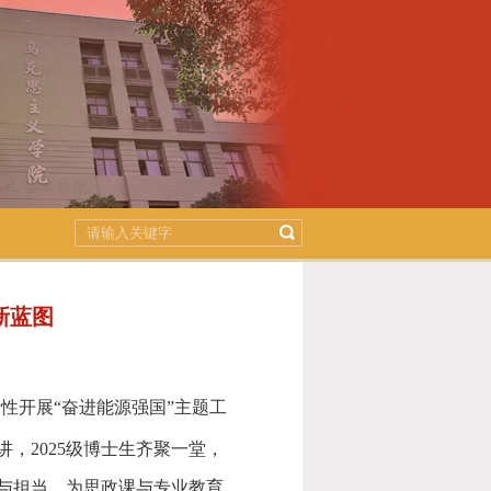
新蓝图
新性开展
“
奋进能源强国
”
主题工
讲，
2025
级博士生齐聚一堂，
与担当，为思政课与专业教育