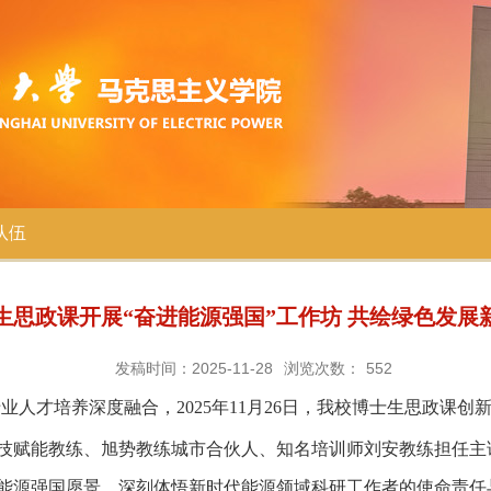
队伍
生思政课开展“奋进能源强国”工作坊 共绘绿色发展
发稿时间：2025-11-28
浏览次数：
552
专业人才培养深度融合，
2025
年
11
月
26
日，
我校博士生思政课创
技赋能教练、旭势教练城市合伙人、知名培训师刘安教练担任主
能源强国愿景，深刻体悟新时代能源领域科研工作者的使命责任