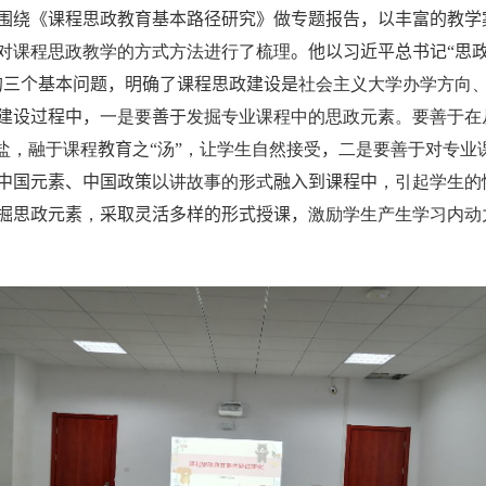
围绕《课程思政教育基本路径研究》做专题报告，以丰富的教学
对课程思政教学的方式方法进行了梳理
。他以习近平总书记“思
的三个基本问题，明确了课程思政建设是
社会主义大学办学方向
建设过程中，
一是要
善于
发掘专业课程中的思政元素。要善于在
之盐，融于课程
教育
之“汤”，让学生自然接受
，
二是要善于对专业
中国元素、中国政策
以讲故事的形式
融入到课程中
，引起学生的
掘思政元素
，
采取灵活多样的形式授课，
激励学生产生学习内动